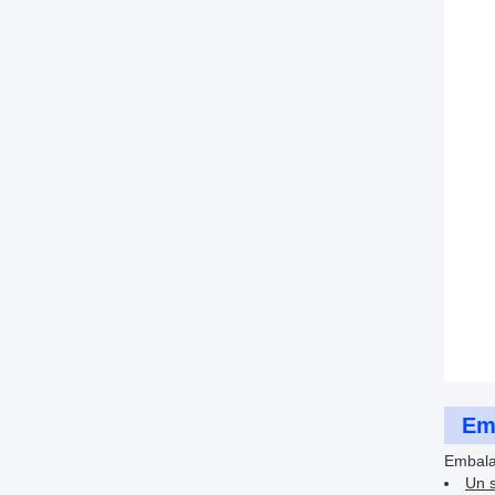
Emb
Embala
Un s