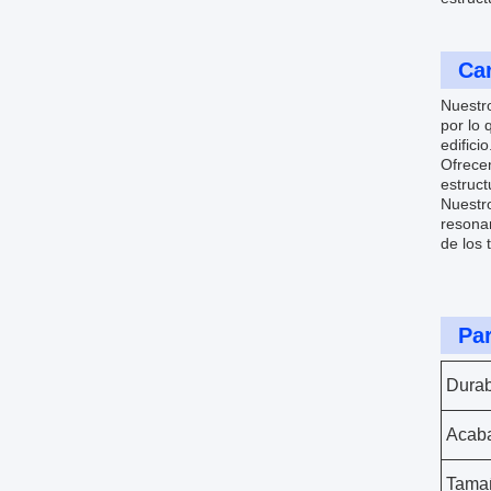
Car
Nuestro
por lo 
edificio
Ofrecem
estruct
Nuestro
resonan
de los 
Pa
Durab
Acab
Tama