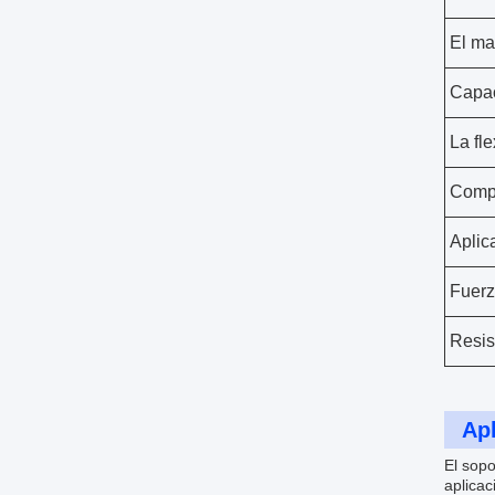
El ma
Capac
La fle
Compa
Aplic
Fuer
Resis
Apl
El sop
aplicac