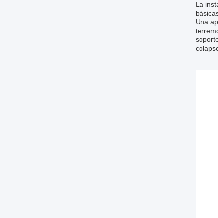
La inst
básicas
Una apl
terremo
soporte
colapso