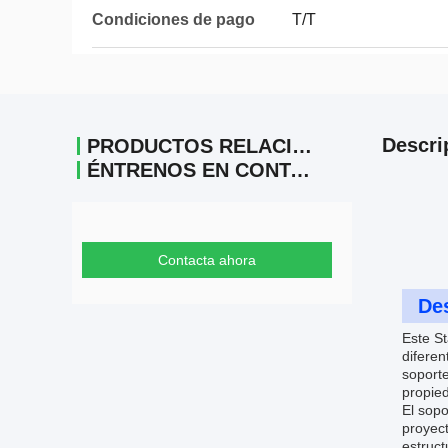
Condiciones de pago
T/T
Descri
PRODUCTOS RELACIONADOS
ÉNTRENOS EN CONTACTO CON
Contacta ahora
Des
Este St
diferen
soport
propie
El sopo
proyect
estruct