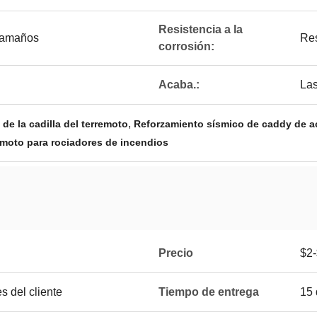
Resistencia a la
 tamaños
Res
corrosión:
Acaba.:
La
,
de la cadilla del terremoto
Reforzamiento sísmico de caddy de a
emoto para rociadores de incendios
Precio
$2
 del cliente
Tiempo de entrega
15 