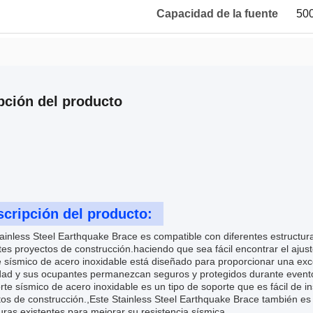
Capacidad de la fuente
500
pción del producto
cripción del producto:
ainless Steel Earthquake Brace es compatible con diferentes estructura
tes proyectos de construcción.haciendo que sea fácil encontrar el aju
e sísmico de acero inoxidable está diseñado para proporcionar una ex
dad y sus ocupantes permanezcan seguros y protegidos durante event
rte sísmico de acero inoxidable es un tipo de soporte que es fácil de i
os de construcción.,Este Stainless Steel Earthquake Brace también es
uras existentes para mejorar su resistencia sísmica.