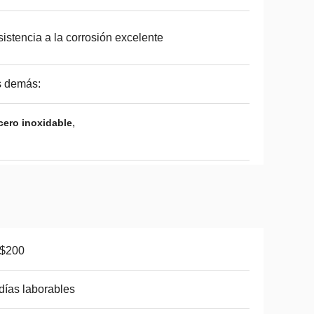
istencia a la corrosión excelente
s demás:
,
cero inoxidable
-$200
días laborables