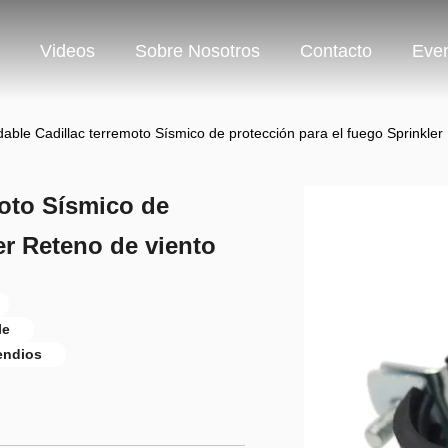
Videos
Sobre Nosotros
Contacto
Eve
dable Cadillac terremoto Sísmico de protección para el fuego Sprinkler
moto Sísmico de
er Reteno de viento
le
endios