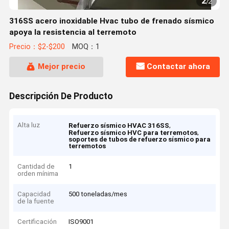
2
/
2
316SS acero inoxidable Hvac tubo de frenado sísmico
apoya la resistencia al terremoto
Precio：$2-$200
MOQ：1
Mejor precio
Contactar ahora
Descripción De Producto
Alta luz
,
Refuerzo sísmico HVAC 316SS
,
Refuerzo sísmico HVC para terremotos
soportes de tubos de refuerzo sísmico para
terremotos
Cantidad de
1
orden mínima
Capacidad
500 toneladas/mes
de la fuente
Certificación
ISO9001