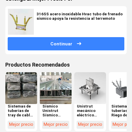
316SS acero inoxidable Hvac tubo de frenado
sísmico apoya la resistencia al terremoto
Continuar
Productos Recomendados
Sistemas de
Sísmico
Unistrut
Sistemas 
tuberías de
Unistrut
mecánico
tuberías
tray de cable
Sísmico
eléctrico
Riego de
de acero
Silencio C
para
incendios
inoxidable
Canal
dispositivos
Soporte
Mejor precio
Mejor precio
Mejor precio
Mejor pre
con freno
Escalera de
de
sísmico de