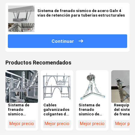
Sistema de frenado sísmico de acero Galv 4
vías de retención para tuberías estructurales
Continuar
Productos Recomendados
Sistema de
Cables
Sistema de
Reequipam
frenado
galvanizados
frenado
del sistem
sísmico
colgantes de
sísmico de
de frenado
ajustable A
frenado
acero
sísmico
prueba de
sísmico tubos
galvanizado
Brackets P
Mejor precio
Mejor precio
Mejor precio
Mejor pre
terremotos
de apoyo
HDG Unistrut
Swing
para
reforzamiento
para edificios
Support