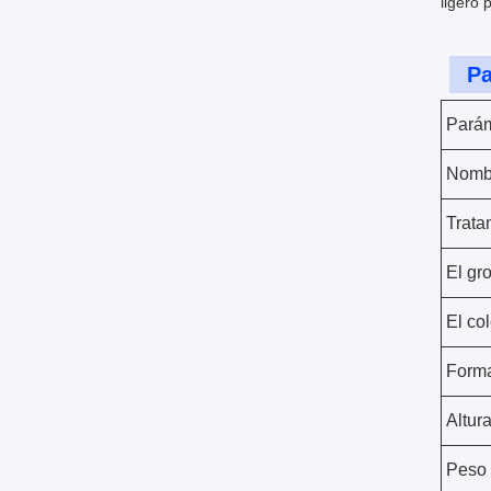
ligero 
Pa
Parám
Nombr
Trata
El gr
El col
Forma
Altura
Peso