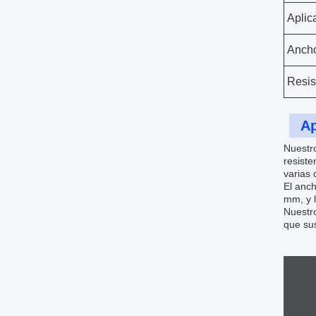
Aplic
Anch
Resis
Ap
Nuestro
resiste
varias 
El anch
mm, y 
Nuestro
que sus