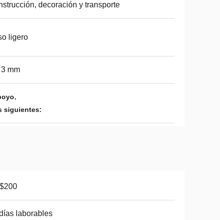
strucción, decoración y transporte
o ligero
a 3 mm
,
poyo
 siguientes:
-$200
días laborables