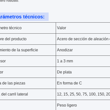
pero robusto.
rámetros técnicos:
etro técnico
Valor
e del producto
Acero de sección de aleación 
miento de la superficie
Anodizar
osor
1 a 3 mm
or
De plata
 de las piezas
En forma de C
 del carril lateral
12, 15, 25, 50, 75, 100, 150, 
Peso ligero