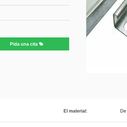
Pida una cita
El material:
De 