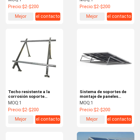
panel solar montaje
Precio:
$2-$200
Precio:
$2-$200
resistente a la corrosión
Mejor
el contacto
Mejor
el contacto
precio
precio
Techo resistente a la
Sistema de soportes de
corrosión soporte
montaje de paneles
fotovoltaico soporte de
solares fotovoltaicos
MOQ:
1
MOQ:
1
acero inoxidable tierra
terrestres universales
Precio:
$2-$200
Precio:
$2-$200
montada para panel solar
Mejor
el contacto
Mejor
el contacto
precio
precio