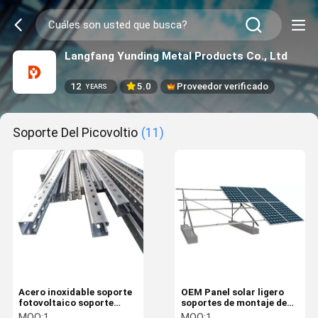
Langfang Yunding Metal Products Co., Ltd
12
5.0
Proveedor verificado
YEARS
Soporte Del Picovoltio
(11)
Acero inoxidable soporte
OEM Panel solar ligero
fotovoltaico soporte
soportes de montaje de
fotovoltaico ajustable
techo de trabajo pesado
MOQ:
1
MOQ:
1