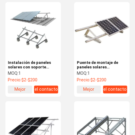
Instalación de paneles
Puente de montaje de
solares con soporte
paneles solares
fotovoltaico soporte
fotovoltaicos soportes de
MOQ:
1
MOQ:
1
flexible para techo de
montaje techo plano
Precio:
$2-$200
Precio:
$2-$200
metal corrugado
316SS
Mejor
el contacto
Mejor
el contacto
precio
precio