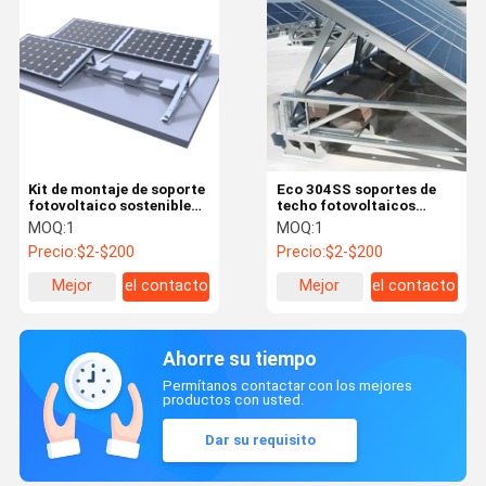
Kit de montaje de soporte
Eco 304SS soportes de
fotovoltaico sostenible
techo fotovoltaicos
para paneles solares ODM
paneles solares
MOQ:
1
MOQ:
1
montantes de techo OEM
Precio:
$2-$200
Precio:
$2-$200
Mejor
el contacto
Mejor
el contacto
precio
precio
Ahorre su tiempo
Permítanos contactar con los mejores
productos con usted.
Dar su requisito